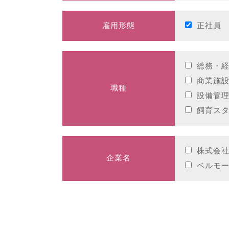
雇用形態
正社員
総務・
商業施
職種
設備管
飼育ス
株式会
企業名
ベルモ