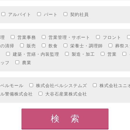
アルバイト
パート
契約社員
経理
営業事務
営業管理・サポート
フロント
設の清掃
販売
飲食
栄養士・調理師
葬祭ス
理
建築・営繕・内装監理
製造・加工
営業
タッフ
農業
社ベルモール
株式会社ベルシステムズ
株式会社ユニ
ール警備株式会社
大谷石産業株式会社