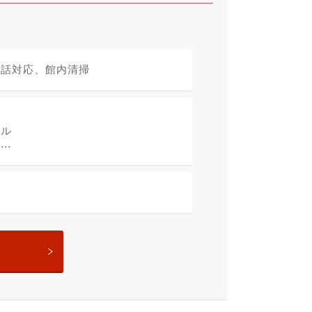
電話対応、館内清掃
ル
ール
.