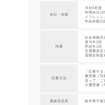
月8日程度
年間休日10
休日・休暇
リフレッシ
年始休暇2
社会保険完
賞与年2回
待遇
昇給年1回
交通費規定
退職金制度
「応募する
履歴書（写
応募方法
追って、ご
※履歴書（
連絡先住所
栃木県宇都宮